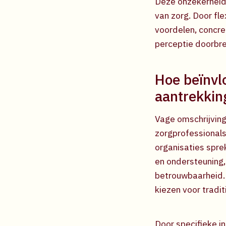
Deze onzekerheid 
van zorg. Door fl
voordelen, concre
perceptie doorbre
Hoe beïnvl
aantrekkin
Vage omschrijving
zorgprofessionals
organisaties sprek
en ondersteuning,
betrouwbaarheid. 
kiezen voor tradit
Door specifieke i