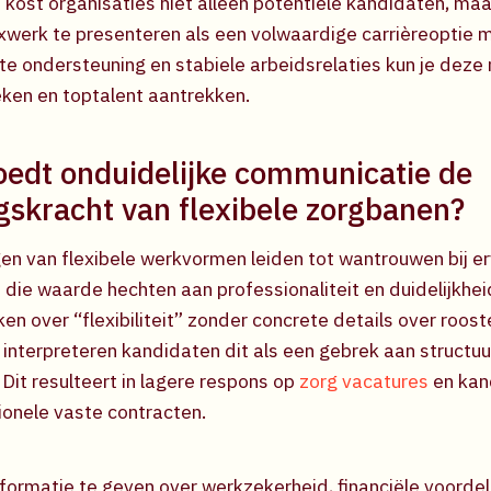
kost organisaties niet alleen potentiële kandidaten, maa
exwerk te presenteren als een volwaardige carrièreoptie m
te ondersteuning en stabiele arbeidsrelaties kun je deze
ken en toptalent aantrekken.
oedt onduidelijke communicatie de
gskracht van flexibele zorgbanen?
en van flexibele werkvormen leiden tot wantrouwen bij e
 die waarde hechten aan professionaliteit en duidelijkhe
en over “flexibiliteit” zonder concrete details over roos
 interpreteren kandidaten dit als een gebrek aan structuu
Dit resulteert in lagere respons op
zorg vacatures
en kan
ionele vaste contracten.
nformatie te geven over werkzekerheid, financiële voorde