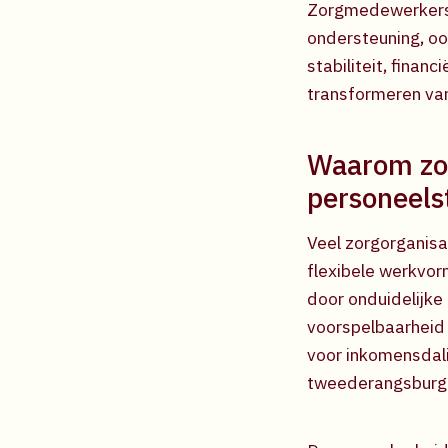
Zorgmedewerkers 
ondersteuning, oo
stabiliteit, finan
transformeren va
Waarom zor
personeels
Veel zorgorganis
flexibele werkvor
door onduidelijk
voorspelbaarheid
voor inkomensdal
tweederangsburger