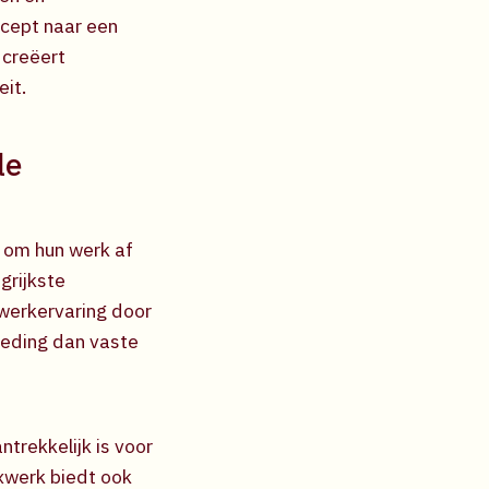
ncept naar een
 creëert
eit.
le
 om hun werk af
grijkste
werkervaring door
goeding dan vaste
trekkelijk is voor
xwerk biedt ook