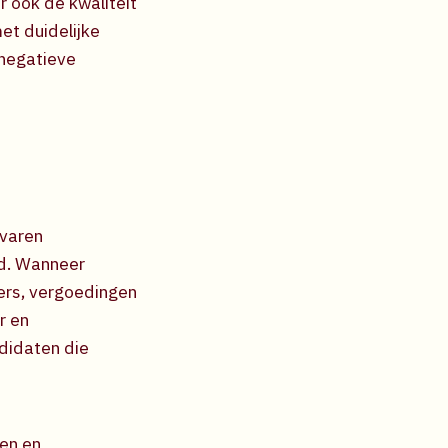
r ook de kwaliteit
et duidelijke
 negatieve
rvaren
id. Wanneer
ters, vergoedingen
r en
didaten die
len en