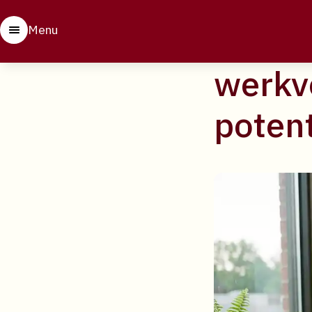
29 april 2026
Hoe pr
Menu
werkv
poten