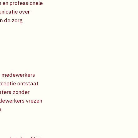
 en professionele
unicatie over
in de zorg
le medewerkers
rceptie ontstaat
sters zonder
edewerkers vrezen
n