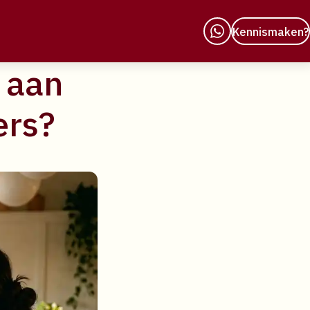
e
Kennismaken?
 aan
ers?