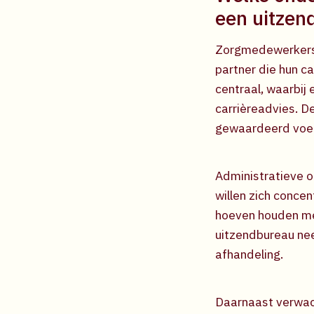
een uitzen
Zorgmedewerkers 
partner die hun ca
centraal, waarbij
carrièreadvies. D
gewaardeerd voel
Administratieve 
willen zich concen
hoeven houden met
uitzendbureau nee
afhandeling.
Daarnaast verwac