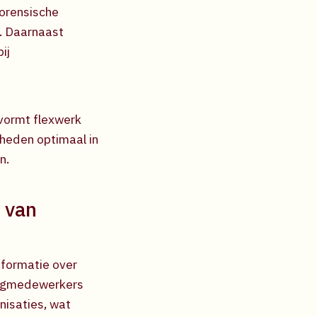
forensische
t. Daarnaast
ij
vormt flexwerk
gheden optimaal in
n.
t van
nformatie over
zorgmedewerkers
nisaties, wat