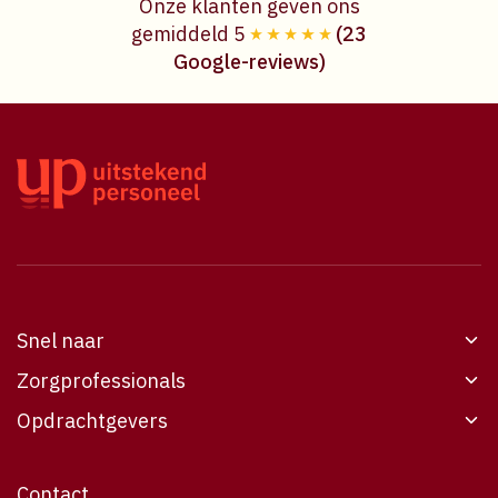
Onze klanten geven ons
gemiddeld 5
(23
Google-reviews)
Snel naar
Zorgprofessionals
Werken bij UP
Opdrachtgevers
Vacatures
Werken bij UP
Opdrachtgevers
Vacatures
6
Voor opdrachtgevers
Contact