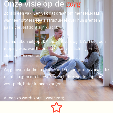
Onze visie op de
zorg
Zorg is een vak. Een vak dat draait om mensen.Maar
wanneer professionals structureel over hun grenzen
gaan, verliest zorg zijn kracht.
Teams raken uitgeput. Aandacht verdwijnt. Wat ooit een
roeping was, wordt een taak. Een verplichting. En
cliënten? Die voelen dat.
Wij geloven dat het anders kan. Dat zorgprofessionals die
ruimte krijgen om te leven en zich thuis voelen op hun
werkplek, beter kunnen zorgen.
Alleen zo wordt zorg… weer zorg.