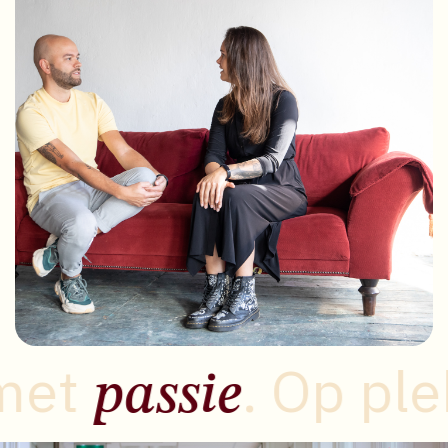
et
. Op ple
passie