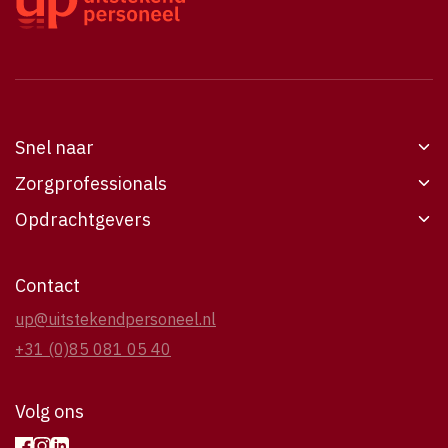
Snel naar
Zorgprofessionals
Werken bij UP
Opdrachtgevers
Vacatures
Werken bij UP
Opdrachtgevers
Vacatures
6
Voor opdrachtgevers
Contact
Over UP
Over UP
Over UP
up@uitstekendpersoneel.nl
Contact
Contact
Casestudies
+31 (0)85 081 05 40
Contact
Volg ons