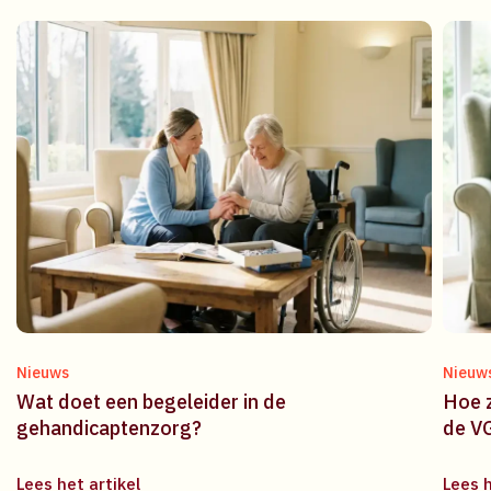
Nieuws
Nieuw
Wat doet een begeleider in de
Hoe z
gehandicaptenzorg?
de V
Lees het artikel
Lees h