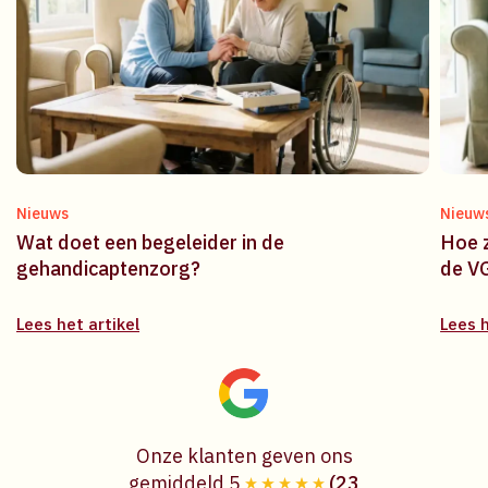
Nieuws
Nieuw
Wat doet een begeleider in de
Hoe z
gehandicaptenzorg?
de V
Lees het artikel
Lees h
Onze klanten geven ons
gemiddeld 5
(23