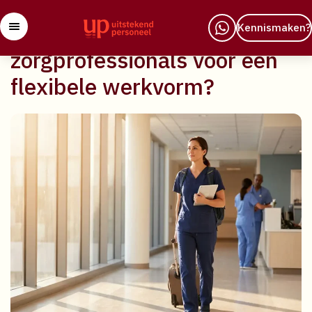
29 april 2026
Waarom kiezen steeds meer
Kennismaken?
zorgprofessionals voor een
flexibele werkvorm?