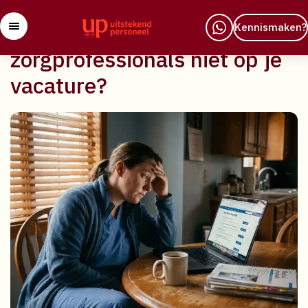
29 april 2026
Waarom reageren
Kennismaken?
zorgprofessionals niet op je
vacature?