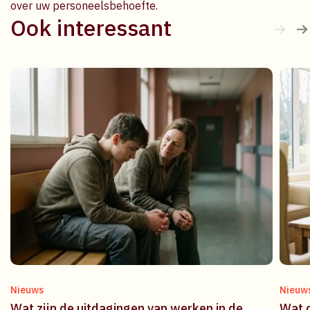
over uw personeelsbehoefte.
Ook interessant
Nieuws
Nieuw
Wat zijn de uitdagingen van werken in de
Wat d