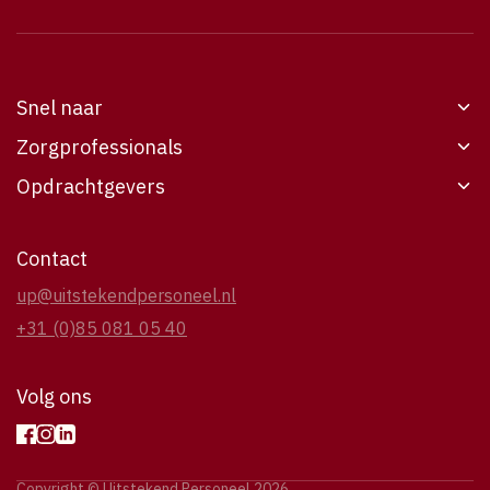
Snel naar
Zorgprofessionals
Werken bij UP
Opdrachtgevers
Vacatures
Werken bij UP
Opdrachtgevers
Vacatures
6
Voor opdrachtgevers
Contact
Over UP
Over UP
Over UP
up@uitstekendpersoneel.nl
Contact
Contact
Casestudies
+31 (0)85 081 05 40
Contact
Volg ons
Copyright © Uitstekend Personeel 2026