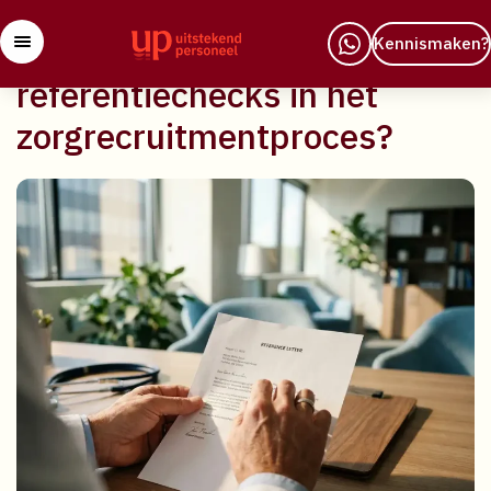
29 april 2026
Wat is de rol van
Kennismaken?
referentiechecks in het
zorgrecruitmentproces?