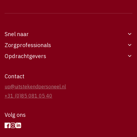
Snel naar
Zorgprofessionals
Werken bij UP
Opdrachtgevers
Vacatures
Werken bij UP
Opdrachtgevers
Vacatures
6
Voor opdrachtgevers
Contact
Over UP
Over UP
Over UP
up@uitstekendpersoneel.nl
Contact
Contact
Casestudies
+31 (0)85 081 05 40
Contact
Volg ons