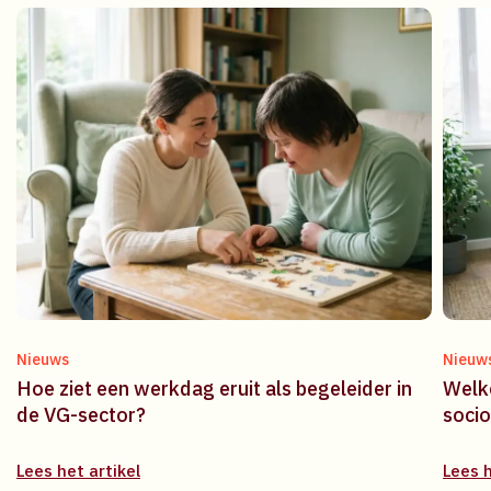
Nieuws
Nieuw
Hoe ziet een werkdag eruit als begeleider in
Welke
de VG-sector?
soci
Lees het artikel
Lees h