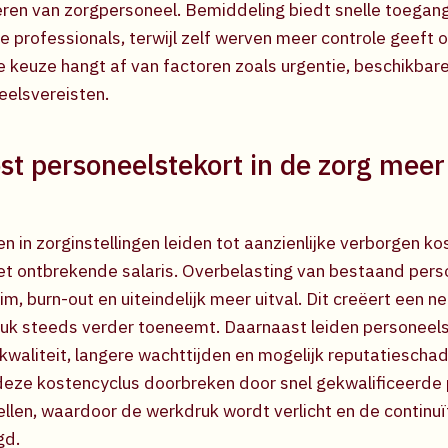
reren van zorgpersoneel. Bemiddeling biedt snelle toegang
 professionals, terwijl zelf werven meer controle geeft o
e keuze hangt af van factoren zoals urgentie, beschikbar
eelsvereisten.
t personeelstekort in de zorg meer
 in zorginstellingen leiden tot aanzienlijke verborgen ko
et ontbrekende salaris. Overbelasting van bestaand perso
m, burn-out en uiteindelijk meer uitval. Dit creëert een n
uk steeds verder toeneemt. Daarnaast leiden personeels
waliteit, langere wachttijden en mogelijk reputatieschad
eze kostencyclus doorbreken door snel gekwalificeerde 
ellen, waardoor de werkdruk wordt verlicht en de continuï
gd.