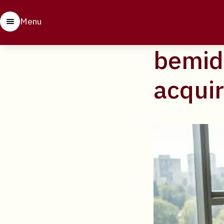
29 april 2026
Wat zi
Menu
bemidd
acquir