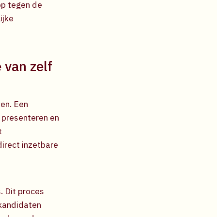
op tegen de
ijke
 van zelf
ven. Een
 presenteren en
t
irect inzetbare
. Dit proces
 kandidaten