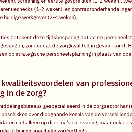
weken), screening en eerste gesprekken (1-2 weken), tw
erentiechecks (1-2 weken), en contractonderhandelingen
de huidige werkgever (2-4 weken).
ties betekent deze tijdsbesparing dat acute personeelst
gevangen, zonder dat de zorgkwaliteit in gevaar komt. 
sen op strategische personeelsplanning in plaats van ope
 kwaliteitsvoordelen van profession
g in de zorg?
iddelingsbureaus gespecialiseerd in de zorgsector hant
en beschikken over diepgaande kennis van de verschillende
aten niet alleen op diploma’s en ervaring, maar ook op so
rele fit binnen specifieke zorgsettings.