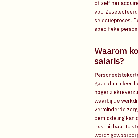
of zelf het acqui
voorgeselecteerde
selectieproces. D
specifieke person
Waarom kos
salaris?
Personeelstekorten
gaan dan alleen h
hoger ziekteverzui
waarbij de werkdr
verminderde zorgk
bemiddeling kan d
beschikbaar te st
wordt gewaarbor