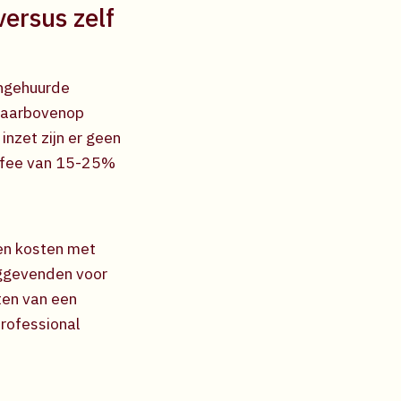
ersus zelf
ingehuurde
 Daarbovenop
nzet zijn er geen
e fee van 15-25%
gen kosten met
nggevenden voor
ten van een
rofessional