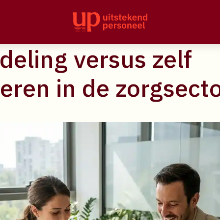
jn de voordelen van
eling versus zelf
eren in de zorgsect