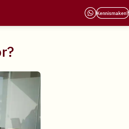
Kennismaken?
or?