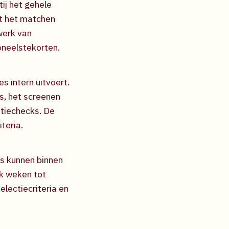
ij het gehele
t het matchen
werk van
oneelstekorten.
s intern uitvoert.
s, het screenen
ntiechecks. De
teria.
us kunnen binnen
ak weken tot
lectiecriteria en