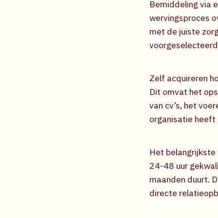
Bemiddeling via e
wervingsproces o
met de juiste zor
voorgeselecteerde
Zelf acquireren ho
Dit omvat het ops
van cv’s, het voer
organisatie heeft 
Het belangrijkste 
24-48 uur gekwali
maanden duurt. Da
directe relatieo