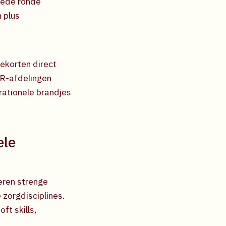
eede ronde
 plus
ekorten direct
HR-afdelingen
rationele brandjes
ele
eren strenge
 zorgdisciplines.
ft skills,