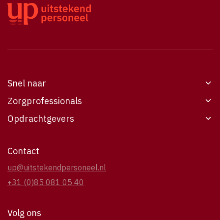
Snel naar
Zorgprofessionals
Werken bij UP
Opdrachtgevers
Vacatures
Werken bij UP
Opdrachtgevers
Vacatures
6
Voor opdrachtgevers
Contact
Over UP
Over UP
Over UP
up@uitstekendpersoneel.nl
Contact
Contact
Casestudies
+31 (0)85 081 05 40
Contact
Volg ons