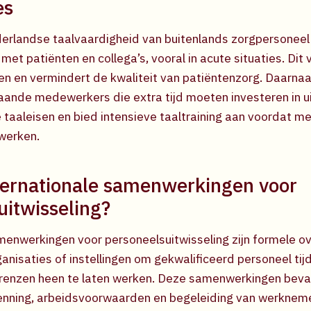
es
landse taalvaardigheid van buitenlands zorgpersoneel l
t patiënten en collega’s, vooral in acute situaties. Dit 
n en vermindert de kwaliteit van patiëntenzorg. Daarna
taande medewerkers die extra tijd moeten investeren in ui
te taaleisen en bied intensieve taaltraining aan voordat 
werken.
nternationale samenwerkingen voor
uitwisseling?
menwerkingen voor personeelsuitwisseling zijn formele 
anisaties of instellingen om gekwalificeerd personeel tijd
renzen heen te laten werken. Deze samenwerkingen beva
enning, arbeidsvoorwaarden en begeleiding van werkneme