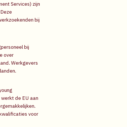
nt Services) zijn
. Deze
werkzoekenden bij
personeel bij
ie over
 land. Werkgevers
landen.
 young
t werkt de EU aan
ergemakkelijken.
walificaties voor