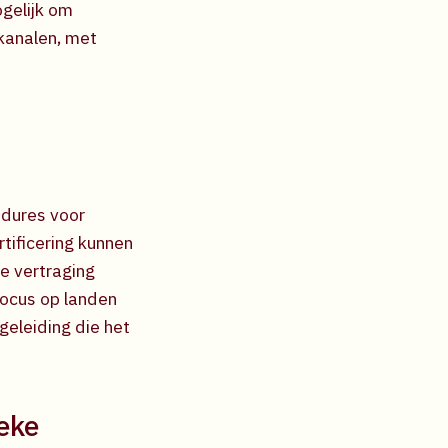
gelijk om
 kanalen, met
edures voor
tificering kunnen
e vertraging
Focus op landen
geleiding die het
ieke