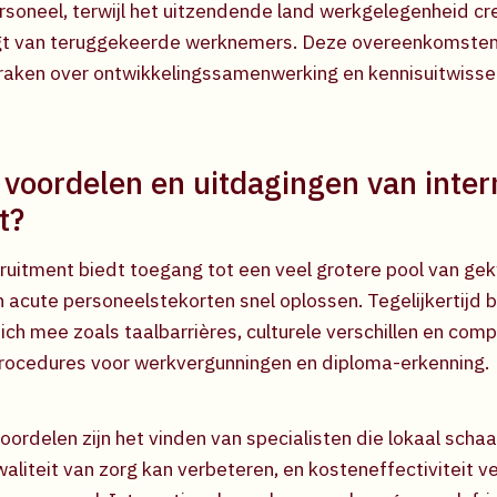
rsoneel, terwijl het uitzendende land werkgelegenheid cr
ijgt van teruggekeerde werknemers. Deze overeenkomste
aken over ontwikkelingssamenwerking en kennisuitwissel
 voordelen en uitdagingen van inter
t?
cruitment biedt toegang tot een veel grotere pool van ge
 acute personeelstekorten snel oplossen. Tegelijkertijd 
ich mee zoals taalbarrières, culturele verschillen en com
procedures voor werkvergunningen en diploma-erkenning.
oordelen zijn het vinden van specialisten die lokaal schaars
waliteit van zorg kan verbeteren, en kosteneffectiviteit 