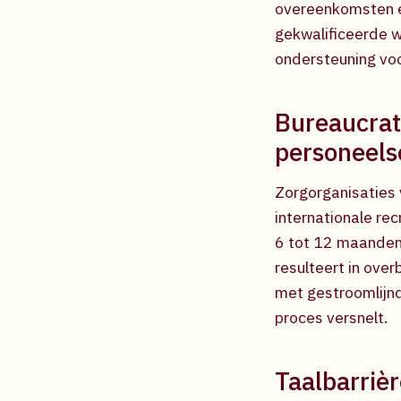
overeenkomsten e
gekwalificeerde w
ondersteuning voo
Bureaucrat
personeels
Zorgorganisaties 
internationale re
6 tot 12 maanden 
resulteert in ove
met gestroomlijnd
proces versnelt.
Taalbarrièr