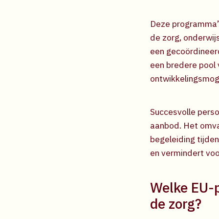
Deze programma’s 
de zorg, onderwijs
een gecoördineer
een bredere pool 
ontwikkelingsmoge
Succesvolle perso
aanbod. Het omvat 
begeleiding tijde
en vermindert voo
Welke EU-p
de zorg?