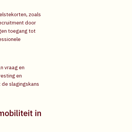
elstekorten, zoals
recruitment door
gen toegang tot
essionele
an vraag en
vesting en
t de slagingskans
biliteit in