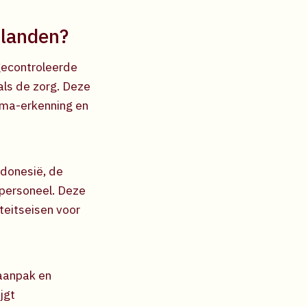
 landen?
gecontroleerde
als de zorg. Deze
oma-erkenning en
ndonesië, de
gpersoneel. Deze
teitseisen voor
 aanpak en
jgt