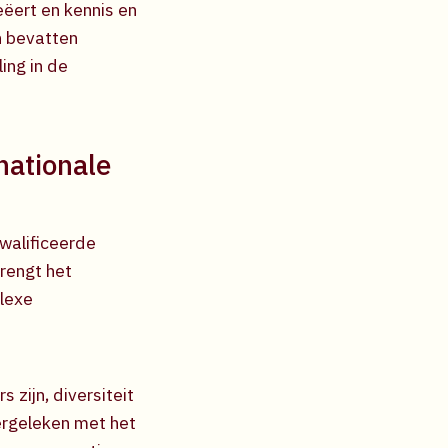
eëert en kennis en
n bevatten
ing in de
nationale
kwalificeerde
brengt het
plexe
 zijn, diversiteit
vergeleken met het