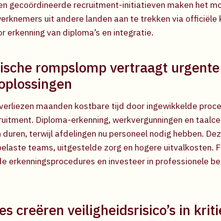
n gecoördineerde recruitment-initiatieven maken het mo
erknemers uit andere landen aan te trekken via officiële
r erkenning van diploma’s en integratie.
ische rompslomp vertraagt urgente
oplossingen
verliezen maanden kostbare tijd door ingewikkelde proc
cruitment. Diploma-erkenning, werkvergunningen en taalcer
duren, terwijl afdelingen nu personeel nodig hebben. Dez
rbelaste teams, uitgestelde zorg en hogere uitvalkosten. 
e erkenningsprocedures en investeer in professionele be
es creëren veiligheidsrisico’s in krit