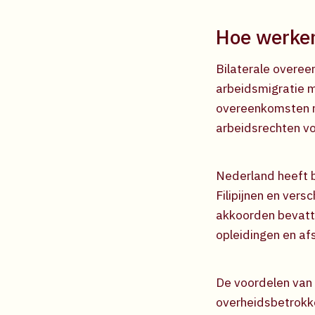
Hoe werken
Bilaterale overee
arbeidsmigratie m
overeenkomsten r
arbeidsrechten vo
Nederland heeft b
Filipijnen en ver
akkoorden bevatte
opleidingen en afs
De voordelen van 
overheidsbetrokke