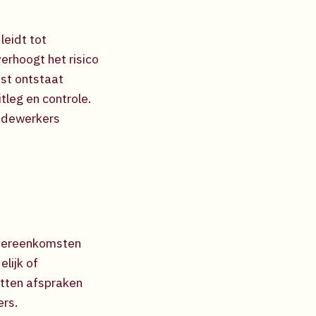
eidt tot
verhoogt het risico
ast ontstaat
tleg en controle.
medewerkers
overeenkomsten
elijk of
tten afspraken
rs.