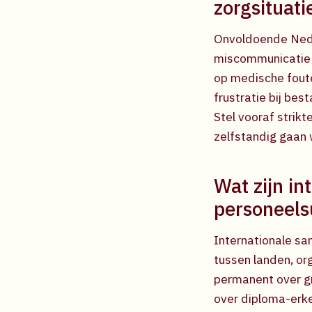
zorgsituati
Onvoldoende Neder
miscommunicatie me
op medische foute
frustratie bij bes
Stel vooraf strik
zelfstandig gaan 
Wat zijn i
personeels
Internationale sa
tussen landen, org
permanent over g
over diploma-erk