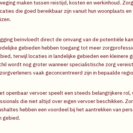
weging maken tussen reistijd, kosten en werkinhoud. Zor
caties die goed bereikbaar zijn vanuit hun woonplaats en 
izen.
igging beïnvloedt direct de omvang van de potentiële ka
tedelijke gebieden hebben toegang tot meer zorgprofessi
ied, terwijl locaties in landelijke gebieden een kleinere 
chil wordt nog groter wanneer specialistische zorg vereis
zorgverleners vaak geconcentreerd zijn in bepaalde regio
t openbaar vervoer speelt een steeds belangrijkere rol, 
sionals die niet altijd over eigen vervoer beschikken. Zor
bushaltes hebben een voordeel bij het aantrekken van pers
h gebied.