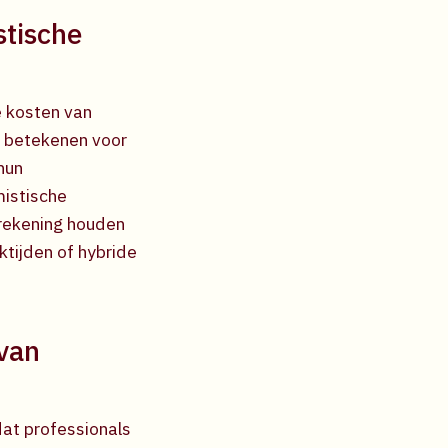
stische
e kosten van
d betekenen voor
 hun
mistische
 rekening houden
ktijden of hybride
 van
at professionals