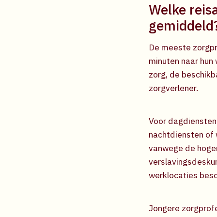
Welke reis
gemiddeld
De meeste zorgpr
minuten naar hun w
zorg, de beschik
zorgverlener.
Voor dagdiensten
nachtdiensten of 
vanwege de hogere
verslavingsdeskun
werklocaties besch
Jongere zorgprofe