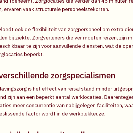
nd toeneemt. Zorglocaties die verder dan 45 minuten re
, ervaren vaak structurele personeelstekorten.
loedt ook de flexibiliteit van zorgpersoneel om extra die
llen bij ziekte. Zorgverleners die ver moeten reizen, zijn
beschikbaar te zijn voor aanvullende diensten, wat de ope
orglocaties beperkt.
verschillende zorgspecialismen
lavingszorg is het effect van reisafstand minder uitges
nd zijn aan een beperkt aantal werklocaties. Daarentege
ties meer concurrentie van nabijgelegen faciliteiten, wa
eslissende factor wordt in de werkplekkeuze.