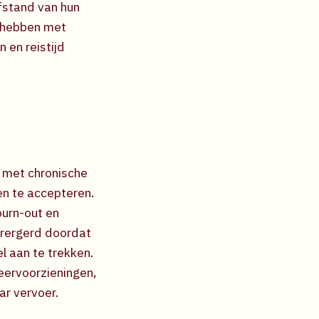
fstand van hun
e hebben met
 en reistijd
 met chronische
en te accepteren.
burn-out en
verergerd doordat
l aan te trekken.
eervoorzieningen,
ar vervoer.