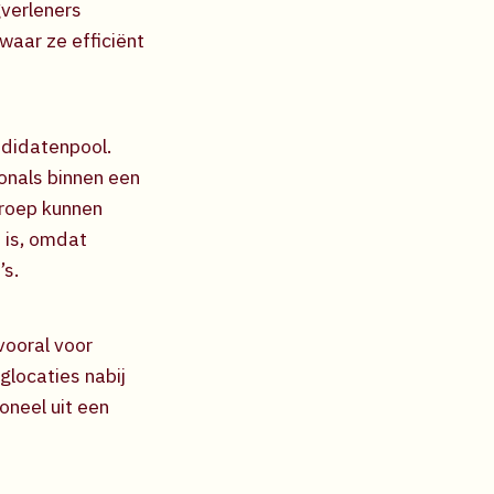
gverleners
waar ze efficiënt
ndidatenpool.
onals binnen een
groep kunnen
t is, omdat
’s.
vooral voor
glocaties nabij
oneel uit een