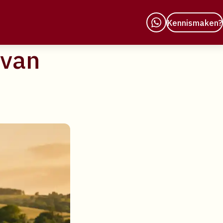
n
Kennismaken?
 van