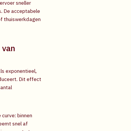
ervoer sneller
es. De acceptabele
of thuiswerkdagen
 van
ls exponentieel,
uceert. Dit effect
aantal
 curve: binnen
eemt snel af