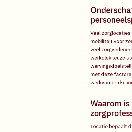
Onderschatt
personeels
Veel zorglocaties
mobiliteit voor z
veel zorgverleners
werkplekkeuze ste
wervingsdoelstell
met deze factoren
werkvormen kunne
Waarom is l
zorgprofes
Locatie bepaalt d