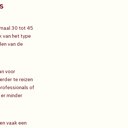
s
maal 30 tot 45
k van het type
den van de
an voor
erder te reizen
rofessionals of
 er minder
ren vaak een