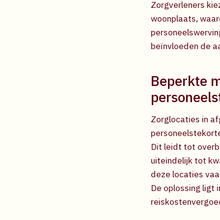
Zorgverleners kie
woonplaats, waar
personeelswerving
beïnvloeden de aa
Beperkte mo
personeels
Zorglocaties in a
personeelstekorte
Dit leidt tot ove
uiteindelijk tot k
deze locaties vaa
De oplossing ligt
reiskostenvergoed