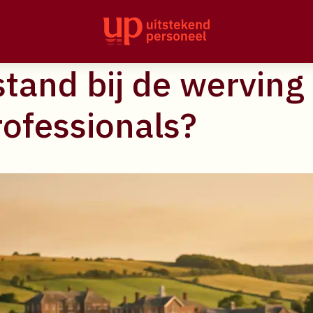
rol speelt locatie e
stand bij de werving
ofessionals?