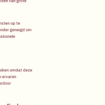
izen van grote
nsten op te
 minder geneigd om
rationele
proken omdat deze
n ervaren
ardoor