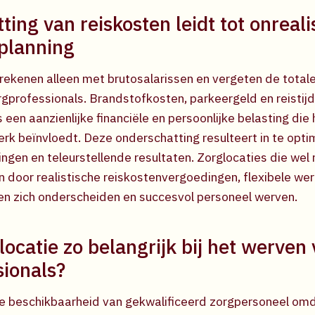
ing van reiskosten leidt tot onreali
planning
 rekenen alleen met brutosalarissen en vergeten de total
orgprofessionals. Brandstofkosten, parkeergeld en reistij
 een aanzienlijke financiële en persoonlijke belasting die
rk beïnvloedt. Deze onderschatting resulteert in te opti
ingen en teleurstellende resultaten. Zorglocaties die wel
 door realistische reiskostenvergoedingen, flexibele wer
n zich onderscheiden en succesvol personeel werven.
ocatie zo belangrijk bij het werven
sionals?
e beschikbaarheid van gekwalificeerd zorgpersoneel omd