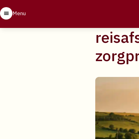
23 april 2026
Welke 
Menu
reisaf
zorgpr