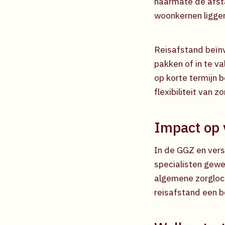
naarmate de afsta
woonkernen liggen
Reisafstand beïnv
pakken of in te va
op korte termijn 
flexibiliteit van z
Impact op 
In de GGZ en vers
specialisten gewe
algemene zorgloca
reisafstand een b