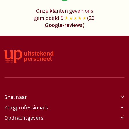
Onze klanten geven ons
gemiddeld 5
(23
Google-reviews)
Snel naar
Zorgprofessionals
Werken bij UP
Opdrachtgevers
Vacatures
Werken bij UP