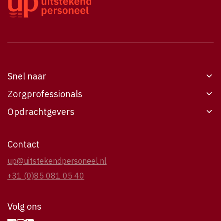
Snel naar
Zorgprofessionals
Werken bij UP
Opdrachtgevers
Vacatures
Werken bij UP
Opdrachtgevers
Vacatures
6
Voor opdrachtgevers
Contact
Over UP
Over UP
Over UP
up@uitstekendpersoneel.nl
Contact
Contact
Casestudies
+31 (0)85 081 05 40
Contact
Volg ons