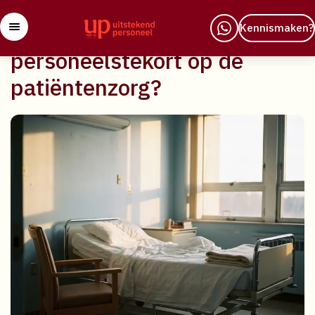
29 april 2026
Welke invloed heeft
Kennismaken?
personeelstekort op de
patiëntenzorg?